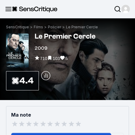
SensCritique
>
Films
>
Policier
>
Le Premier Cercle
Le Premier Cercle
2009
710
103
5
4.4
Ma note