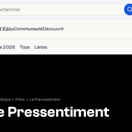
L'Édito
Communauté
Découvrir
ms 2026
Tops
Listes
itique
>
Films
>
Le Pressentiment
e Pressentiment