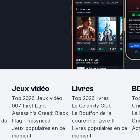
Jeux vidéo
Livres
B
Top 2026 Jeux vidéo
Top 2026 livres
To
007 First Light
Le Calamity Club
Une
Assassin's Creed: Black
Le Bouffon de la
La 
 du
Flag - Resynced
couronne, Livre II
One
Jeux populaires en ce
Livres populaires en ce
Act
moment
moment