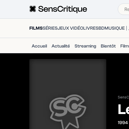
FILMS
SÉRIES
JEUX VIDÉO
LIVRES
BD
MUSIQUE
Accueil
Actualité
Streaming
Bientôt
Fil
SensCr
L
1994