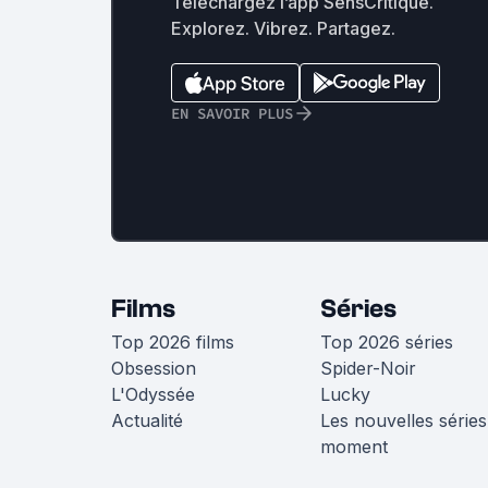
Téléchargez l’app SensCritique.
Explorez. Vibrez. Partagez.
EN SAVOIR PLUS
Films
Séries
Top 2026 films
Top 2026 séries
Obsession
Spider-Noir
L'Odyssée
Lucky
Actualité
Les nouvelles séries
moment