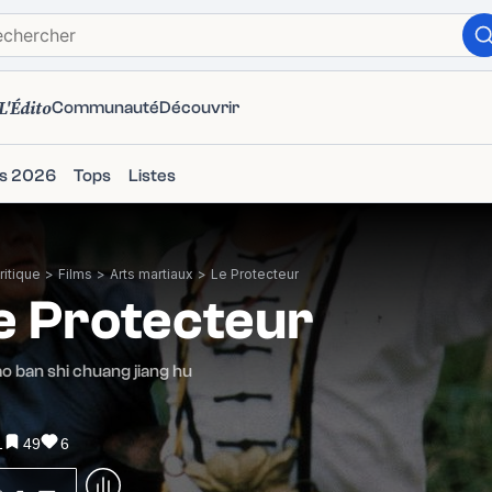
L'Édito
Communauté
Découvrir
ms 2026
Tops
Listes
itique
>
Films
>
Arts martiaux
>
Le Protecteur
e Protecteur
ao ban shi chuang jiang hu
1
49
6