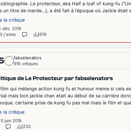
tobiographie. Le protecteur, aka Half a loaf of kung-fu ("Un
s un titre de merde…), a été fait à l’époque où Jackie était 
e la critique
5 déc. 2016
3 j'aime
619
fabselenators
5
918 critiques
itique de Le Protecteur par fabselenators
 film qui mélange action kung fu et humour meme si cela est
nial mais bon jackie chan etait au début de sa carrière donc 
époque. certaine prise de kung fu pas mal mais le film et q
e la critique
20 juin 2018
233