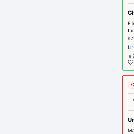
Ch
Fi
fa
ac
Lir
le 
C
Un
Ma