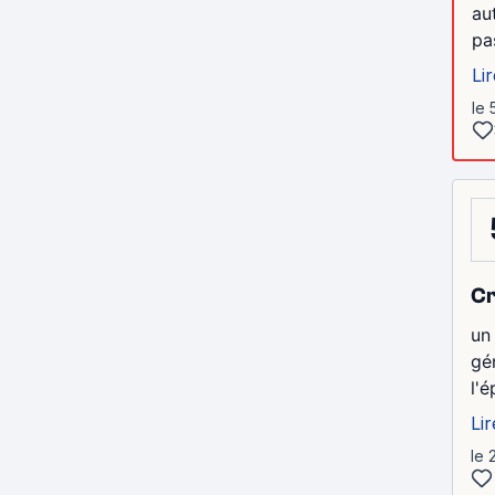
au
pa
Lir
le 
Cr
un
gé
l'
Lir
le 