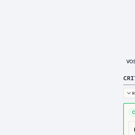
VO
CRI
R
C