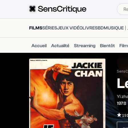
FILMS
SÉRIES
JEUX VIDÉO
LIVRES
BD
MUSIQUE
Accueil
Actualité
Streaming
Bientôt
Fil
SensCr
L
Yi zh
1978
19