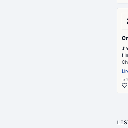
Cr
J'
fi
Ch
Lir
le 
LIS