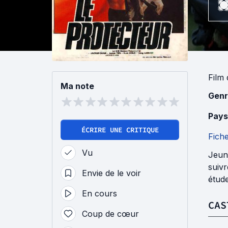
Film
Ma note
Genr
Pays
ÉCRIRE UNE CRITIQUE
Fich
Vu
Jeune
suiv
Envie de le voir
étude
En cours
CAS
Coup de cœur