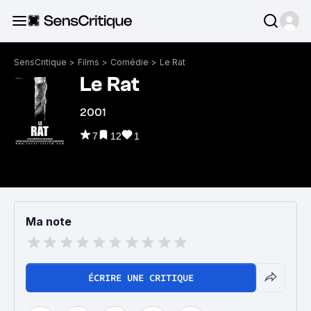
SensCritique
>
Films
>
Comédie
>
Le Rat
Le Rat
2001
7
12
1
Ma note
ÉCRIRE UNE CRITIQUE