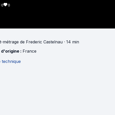
0
0
t-métrage
de
Frederic Castelnau
· 14 min
 d'origine :
France
e technique