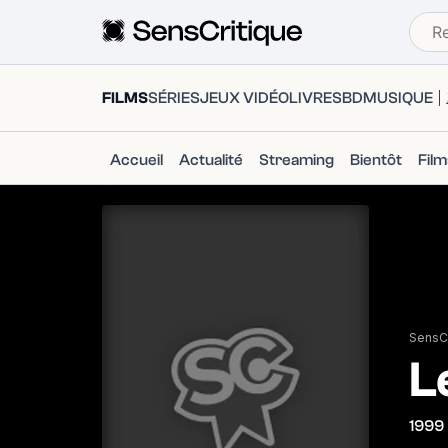
FILMS
SÉRIES
JEUX VIDÉO
LIVRES
BD
MUSIQUE
Accueil
Actualité
Streaming
Bientôt
Fil
SensCr
L
1999