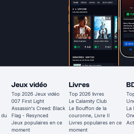
Jeux vidéo
Livres
B
Top 2026 Jeux vidéo
Top 2026 livres
To
007 First Light
Le Calamity Club
Une
Assassin's Creed: Black
Le Bouffon de la
La 
 du
Flag - Resynced
couronne, Livre II
One
Jeux populaires en ce
Livres populaires en ce
Act
moment
moment