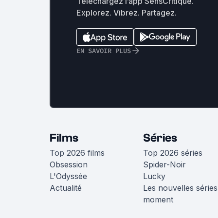
Téléchargez l’app SensCritique.
Explorez. Vibrez. Partagez.
EN SAVOIR PLUS
Films
Séries
Top 2026 films
Top 2026 séries
Obsession
Spider-Noir
L'Odyssée
Lucky
Actualité
Les nouvelles séries
moment