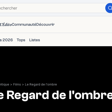
L'Édito
Communauté
Découvrir
ms 2026
Tops
Listes
itique
>
Films
>
Le Regard de l'ombre
e Regard de l'ombr