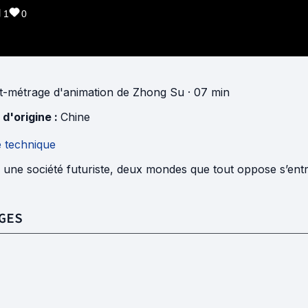
1
0
t-métrage d'animation
de
Zhong Su
· 07 min
 d'origine :
Chine
e technique
 une société futuriste, deux mondes que tout oppose s’ent
GES