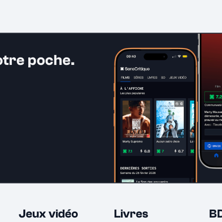
otre poche.
Jeux vidéo
Livres
B