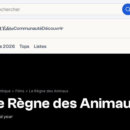
L'Édito
Communauté
Découvrir
ms 2026
Tops
Listes
itique
>
Films
>
Le Règne des Animaux
e Règne des Anima
l year