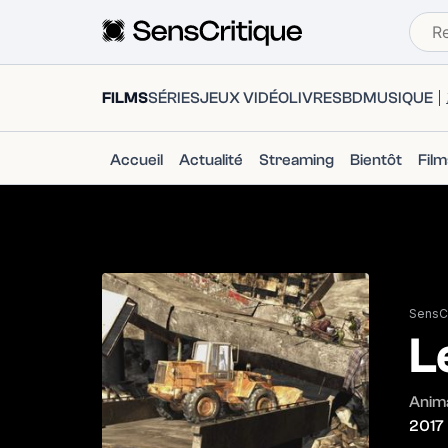
FILMS
SÉRIES
JEUX VIDÉO
LIVRES
BD
MUSIQUE
Accueil
Actualité
Streaming
Bientôt
Fil
SensCr
L
Anima
2017