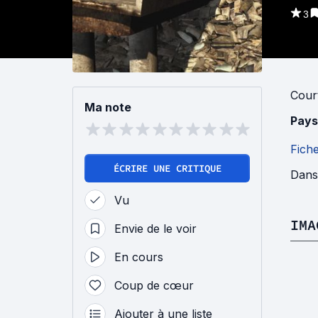
3
Cour
Ma note
Pays
Fich
ÉCRIRE UNE CRITIQUE
Dans
Vu
IMA
Envie de le voir
En cours
Coup de cœur
Ajouter à une liste