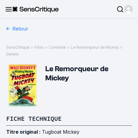
Retour
SensCritique
>
Films
>
Comédie
>
Le Remorqueur de Mickey
>
Details
Le Remorqueur de
Mickey
FICHE TECHNIQUE
Titre original :
Tugboat Mickey