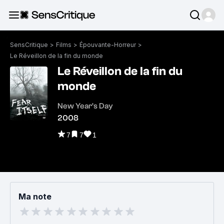
SensCritique
>
Films
>
Épouvante-Horreur
>
Le Réveillon de la fin du monde
Le Réveillon de la fin du
monde
New Year's Day
2008
7
7
1
Ma note