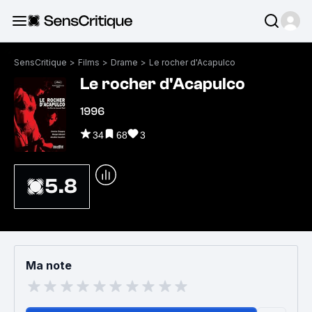
SensCritique
>
Films
>
Drame
>
Le rocher d'Acapulco
Le rocher d'Acapulco
1996
34
68
3
5.8
Ma note