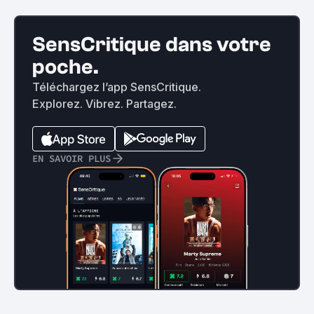
SensCritique dans votre
poche.
Téléchargez l’app SensCritique.
Explorez. Vibrez. Partagez.
EN SAVOIR PLUS