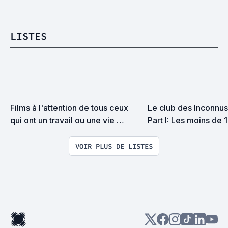
LISTES
Films à l'attention de tous ceux 
Le club des Inconnus 
qui ont un travail ou une vie 
Part I: Les moins de 
sociale et qui n'ont pas le temps 
de se mater un film serbo-
VOIR PLUS DE LISTES
hongrois de 3h30 le soir en 
rentrant.