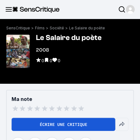
SensCritique
>
Films
>
Société
>
Le Salaire du poète
Le Salaire du poète
2008
0
0
0
Ma note
ÉCRIRE UNE CRITIQUE