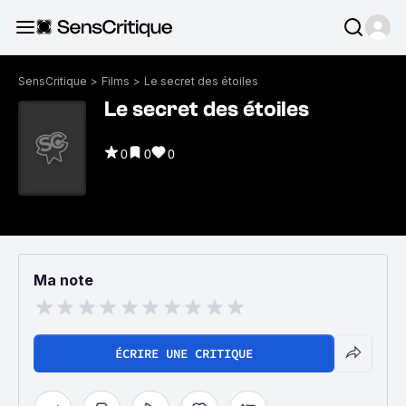
SensCritique
>
Films
>
Le secret des étoiles
Le secret des étoiles
0
0
0
Ma note
ÉCRIRE UNE CRITIQUE