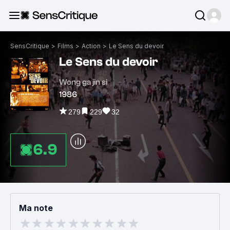
SensCritique
>
Films
>
Action
>
Le Sens du devoir
Le Sens du devoir
Wong ga jin si
1986
279
229
32
6.9
Ma note