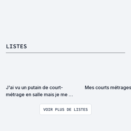
LISTES
J'ai vu un putain de court-
Mes courts métrage
métrage en salle mais je me 
souviens plus du titre ! C'était pas 
un film du RADi ?
VOIR PLUS DE LISTES