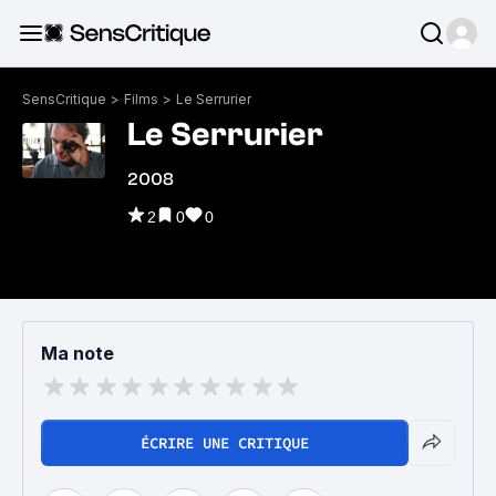
SensCritique
>
Films
>
Le Serrurier
Le Serrurier
2008
2
0
0
Ma note
ÉCRIRE UNE CRITIQUE