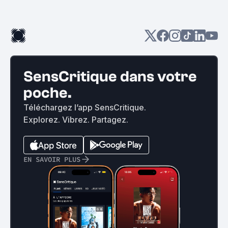
SensCritique dans votre
poche.
Téléchargez l’app SensCritique.
Explorez. Vibrez. Partagez.
EN SAVOIR PLUS