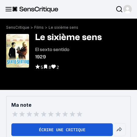
SensCritique
>
Films
>
Le sixième sens
Le sixième sens
El sexto sentido
1929
5
8
2
Ma note
ÉCRIRE UNE CRITIQUE