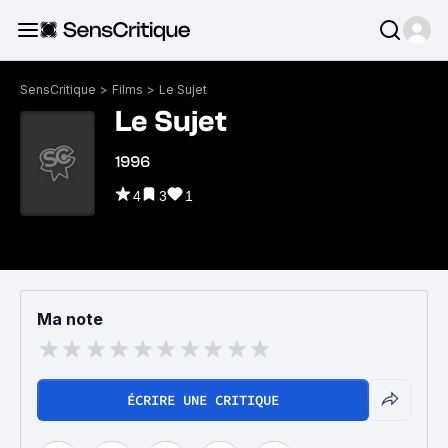
SensCritique
>
Films
>
Le Sujet
Le Sujet
1996
4
3
1
Ma note
ÉCRIRE UNE CRITIQUE