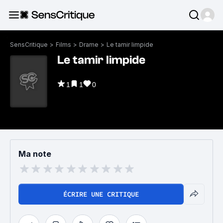
SensCritique
>
Films
>
Drame
>
Le tamir limpide
Le tamir limpide
1
1
0
Ma note
ÉCRIRE UNE CRITIQUE