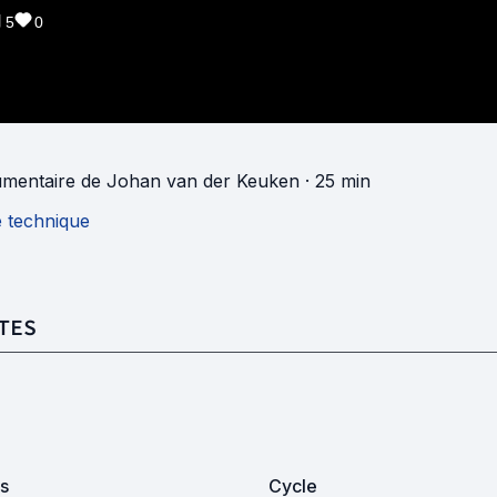
5
0
mentaire
de
Johan van der Keuken
· 25 min
e technique
TES
s
Cycle