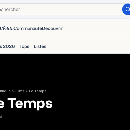
L'Édito
Communauté
Découvrir
ms 2026
Tops
Listes
itique
>
Films
>
Le Temps
e Temps
jd