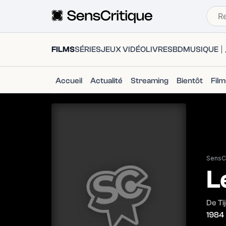
FILMS
SÉRIES
JEUX VIDÉO
LIVRES
BD
MUSIQUE
Accueil
Actualité
Streaming
Bientôt
Fil
SensCr
L
De Ti
1984