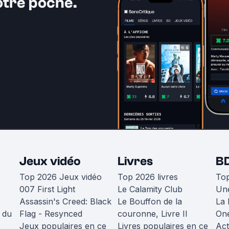
otre poche.
Jeux vidéo
Livres
B
Top 2026 Jeux vidéo
Top 2026 livres
To
007 First Light
Le Calamity Club
Une
Assassin's Creed: Black
Le Bouffon de la
La 
 du
Flag - Resynced
couronne, Livre II
One
Jeux populaires en ce
Livres populaires en ce
Act