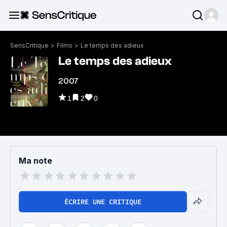
SensCritique
>
Films
>
Le temps des adieux
Le temps des adieux
2007
1
2
0
Ma note
ÉCRIRE UNE CRITIQUE