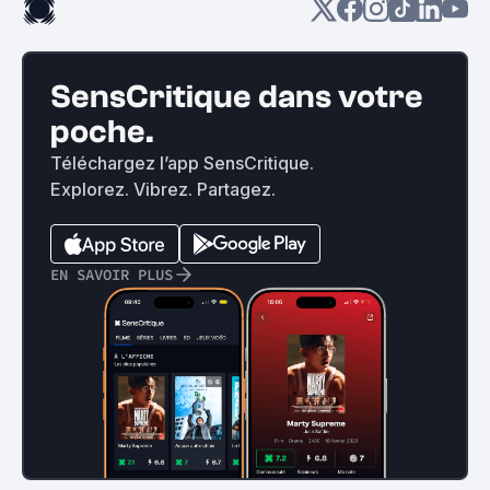
SensCritique dans votre
poche.
Téléchargez l’app SensCritique.
Explorez. Vibrez. Partagez.
EN SAVOIR PLUS