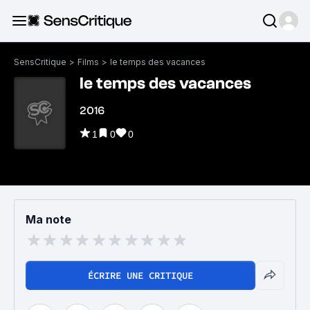
SensCritique
>
Films
>
le temps des vacances
le temps des vacances
2016
1
0
0
Ma note
ÉCRIRE UNE CRITIQUE