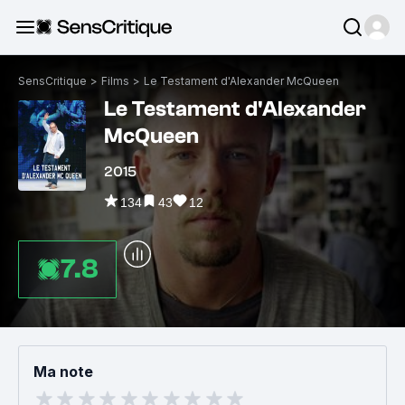
SensCritique
>
Films
>
Le Testament d'Alexander McQueen
Le Testament d'Alexander
McQueen
2015
134
43
12
7.8
Ma note