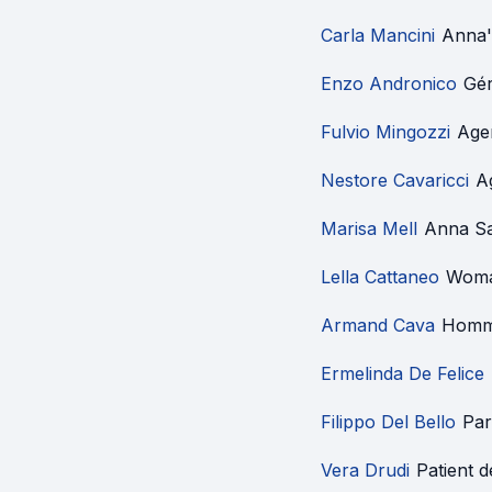
Carla Mancini
Anna'
Enzo Andronico
Gér
Fulvio Mingozzi
Age
Nestore Cavaricci
A
Marisa Mell
Anna Sar
Lella Cattaneo
Woman
Armand Cava
Hom
Ermelinda De Felice
Filippo Del Bello
Par
Vera Drudi
Patient d