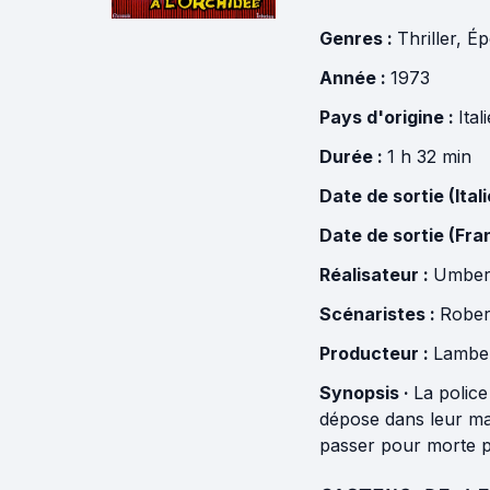
Genres :
Thriller
,
Ép
Année :
1973
Pays d'origine :
Ital
Durée :
1 h 32 min
Date de sortie (Itali
Date de sortie (Fra
Réalisateur :
Umber
Scénaristes :
Robert
Producteur :
Lamber
Synopsis ·
La police
dépose dans leur mai
passer pour morte po