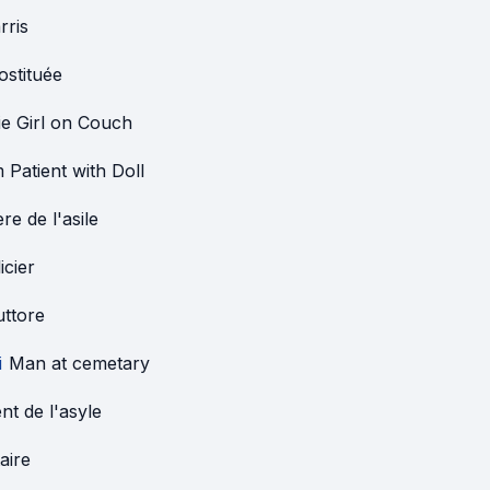
rris
ostituée
ie Girl on Couch
 Patient with Doll
ère de l'asile
icier
ttore
i
Man at cemetary
ent de l'asyle
aire