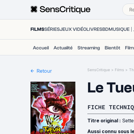
FILMS
SÉRIES
JEUX VIDÉO
LIVRES
BD
MUSIQUE
Accueil
Actualité
Streaming
Bientôt
Fil
SensCritique
>
Films
>
Thr
Retour
Le Tue
FICHE TECHNIQ
Titre original :
Sette
Aussi connu sous l