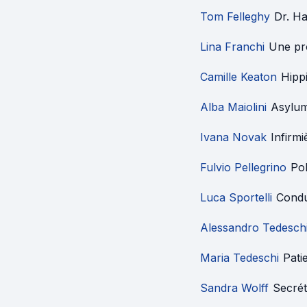
Tom Felleghy
Dr. Ha
Lina Franchi
Une pr
Camille Keaton
Hipp
Alba Maiolini
Asylum
Ivana Novak
Infirmi
Fulvio Pellegrino
Pol
Luca Sportelli
Condu
Alessandro Tedesch
Maria Tedeschi
Pati
Sandra Wolff
Secrét