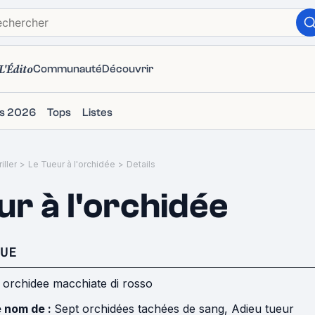
L'Édito
Communauté
Découvrir
ms 2026
Tops
Listes
iller
>
Le Tueur à l'orchidée
>
Details
ur à l'orchidée
UE
 orchidee macchiate di rosso
e nom de :
Sept orchidées tachées de sang, Adieu tueur