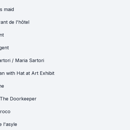
s maid
ant de l'hôtel
nt
gent
tori / Maria Sartori
 with Hat at Art Exhibit
me
The Doorkeeper
roco
e l'asyle