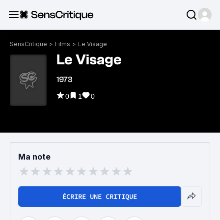
SensCritique
>
Films
>
Le Visage
Le Visage
1973
0
1
0
Ma note
ÉCRIRE UNE CRITIQUE