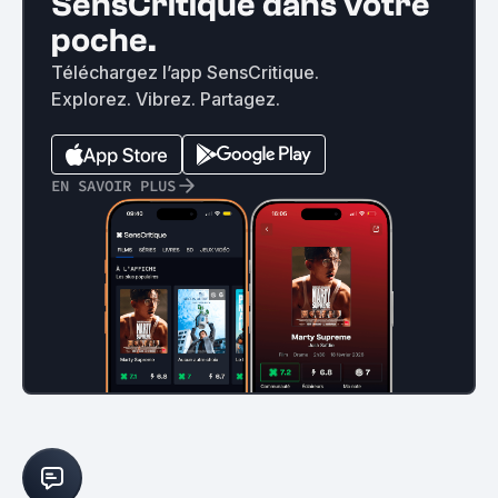
SensCritique dans votre
poche.
Téléchargez l’app SensCritique.
Explorez. Vibrez. Partagez.
EN SAVOIR PLUS