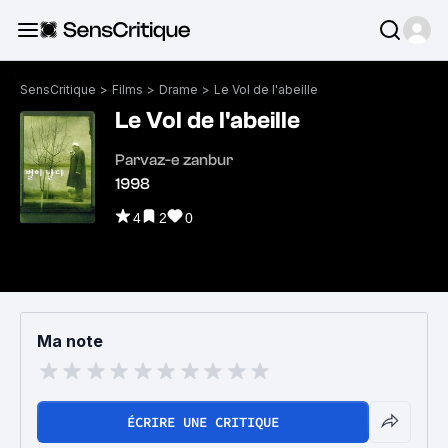
SensCritique
>
Films
>
Drame
>
Le Vol de l'abeille
Le Vol de l'abeille
Parvaz-e zanbur
1998
4
2
0
Ma note
ÉCRIRE UNE CRITIQUE