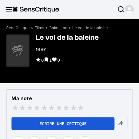
SensCritique
>
Films
>
Animation
>
Le vol de la baleine
Le vol de la baleine
1997
0
1
0
Ma note
ÉCRIRE UNE CRITIQUE