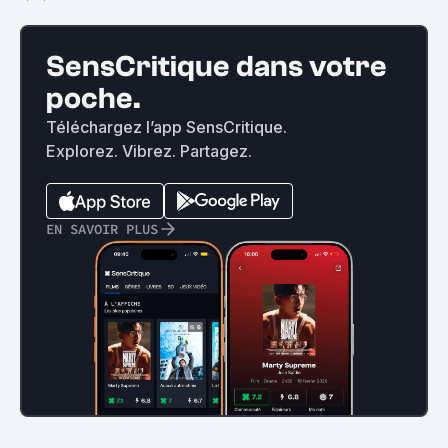
SensCritique dans votre
poche.
Téléchargez l’app SensCritique.
Explorez. Vibrez. Partagez.
EN SAVOIR PLUS