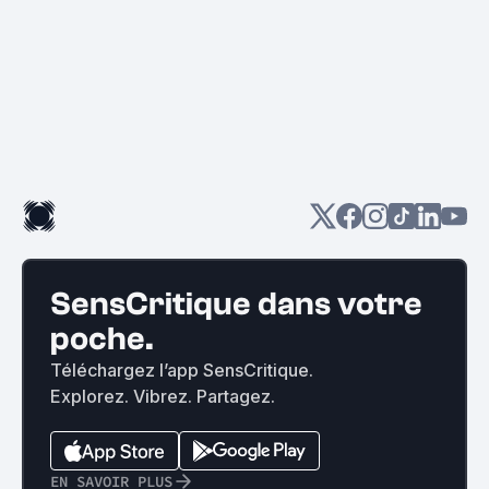
SensCritique dans votre
poche.
Téléchargez l’app SensCritique.
Explorez. Vibrez. Partagez.
EN SAVOIR PLUS