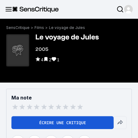
SensCritique
>
Films
>
Le voyage de Jules
Le voyage de Jules
2005
4
2
1
Ma note
ÉCRIRE UNE CRITIQUE