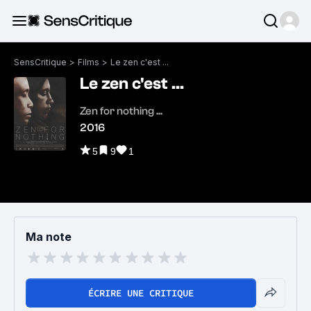
SensCritique
>
Films
>
Le zen c'est ...
Le zen c'est ...
Zen for nothing ...
2016
5
9
1
Ma note
ÉCRIRE UNE CRITIQUE