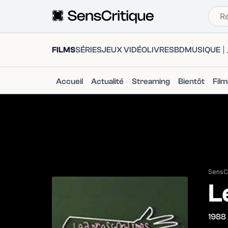
FILMS
SÉRIES
JEUX VIDÉO
LIVRES
BD
MUSIQUE
Accueil
Actualité
Streaming
Bientôt
Fil
SensCr
L
1988