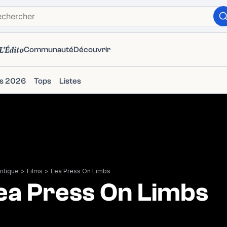
L'Édito
Communauté
Découvrir
ms 2026
Tops
Listes
itique
>
Films
>
Lea Press On Limbs
ea Press On Limbs