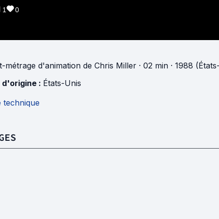
1
0
t-métrage d'animation
de
Chris Miller
· 02 min
· 1988 (États
 d'origine :
États-Unis
e technique
GES