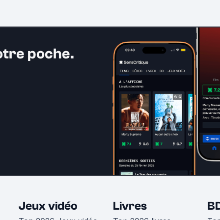
otre poche.
Jeux vidéo
Livres
B