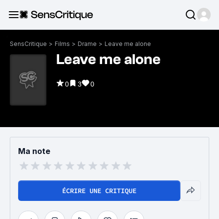
SensCritique
>
Films
>
Drame
>
Leave me alone
Leave me alone
0
3
0
Ma note
ÉCRIRE UNE CRITIQUE