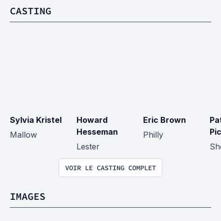
CASTING
Sylvia Kristel
Howard 
Eric Brown
Pat
Hesseman
Pic
Mallow
Philly
Lester
Sh
VOIR LE CASTING COMPLET
IMAGES