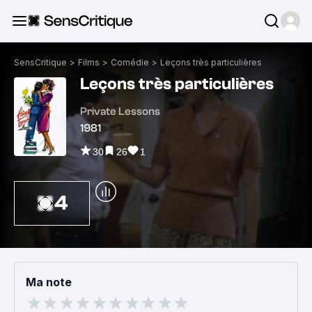
SensCritique
>
Films
>
Comédie
>
Leçons très particulières
Leçons très particulières
Private Lessons
1981
30
26
1
4
Ma note