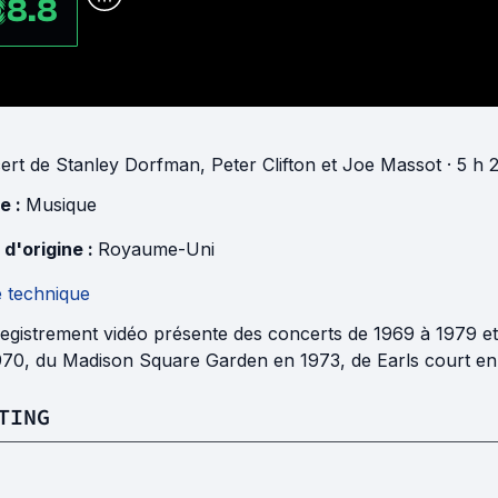
8.8
ert
de
Stanley Dorfman
,
Peter Clifton
et
Joe Massot
· 5 h 
e :
Musique
 d'origine :
Royaume-Uni
e technique
egistrement vidéo présente des concerts de 1969 à 1979 et
970, du Madison Square Garden en 1973, de Earls court en 
TING