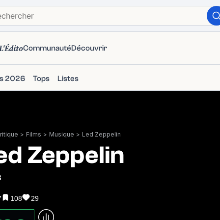
L'Édito
Communauté
Découvrir
ms 2026
Tops
Listes
itique
>
Films
>
Musique
>
Led Zeppelin
ed Zeppelin
3
7
108
29