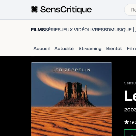
FILMS
SÉRIES
JEUX VIDÉO
LIVRES
BD
MUSIQUE
Accueil
Actualité
Streaming
Bientôt
Fil
SensCr
L
200
16