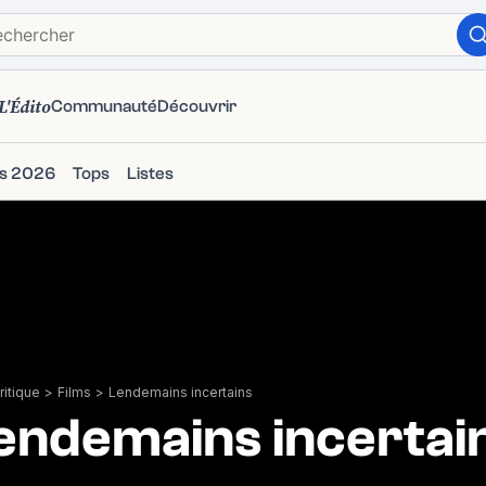
L'Édito
Communauté
Découvrir
ms 2026
Tops
Listes
itique
>
Films
>
Lendemains incertains
endemains incertai