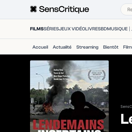
FILMS
SÉRIES
JEUX VIDÉO
LIVRES
BD
MUSIQUE
Accueil
Actualité
Streaming
Bientôt
Fil
SensCr
L