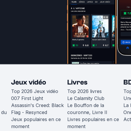
Jeux vidéo
Livres
B
Top 2026 Jeux vidéo
Top 2026 livres
To
007 First Light
Le Calamity Club
Une
Assassin's Creed: Black
Le Bouffon de la
La 
 du
Flag - Resynced
couronne, Livre II
One
Jeux populaires en ce
Livres populaires en ce
Act
moment
moment