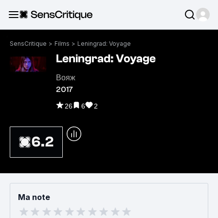
SensCritique
>
Films
>
Leningrad: Voyage
Leningrad: Voyage
Вояж
2017
26
6
2
6.2
Ma note