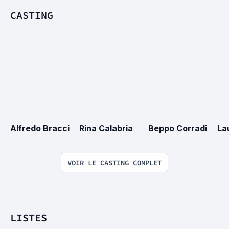
CASTING
Alfredo Bracci
Rina Calabria
Beppo Corradi
La
VOIR LE CASTING COMPLET
LISTES