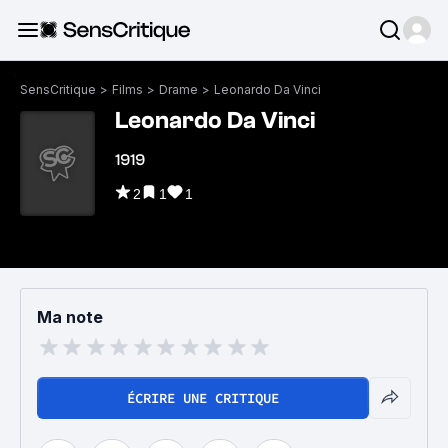
SensCritique
>
Films
>
Drame
>
Leonardo Da Vinci
Leonardo Da Vinci
1919
2
1
1
Ma note
ÉCRIRE UNE CRITIQUE