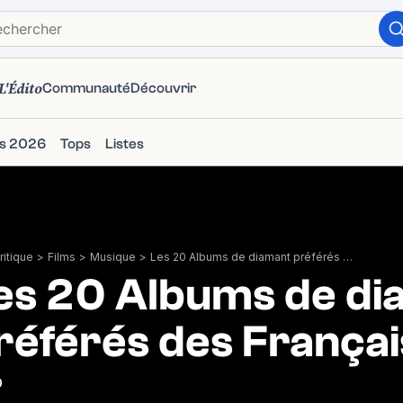
L'Édito
Communauté
Découvrir
ms 2026
Tops
Listes
itique
>
Films
>
Musique
>
Les 20 Albums de diamant préférés des Français
es 20 Albums de di
référés des Françai
0