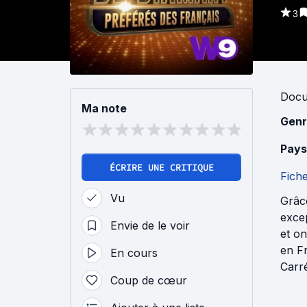
3
Docu
Ma note
Genr
Pays
ÉCRIRE UNE CRITIQUE
Fich
Vu
Grâc
excep
Envie de le voir
et on
en Fr
En cours
Carr
Coup de cœur