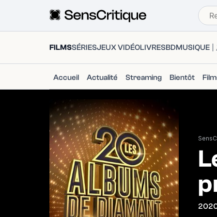
FILMS
SÉRIES
JEUX VIDÉO
LIVRES
BD
MUSIQUE
Accueil
Actualité
Streaming
Bientôt
Fil
SensCr
L
p
202