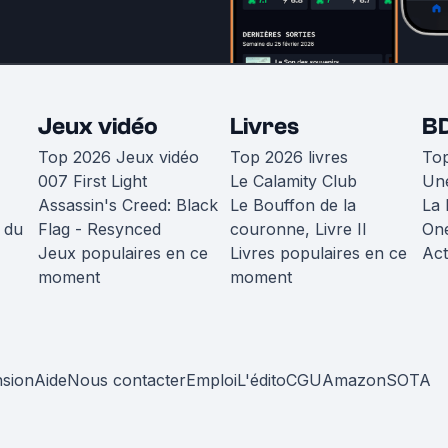
Jeux vidéo
Livres
B
Top 2026 Jeux vidéo
Top 2026 livres
To
007 First Light
Le Calamity Club
Une
Assassin's Creed: Black
Le Bouffon de la
La 
 du
Flag - Resynced
couronne, Livre II
One
Jeux populaires en ce
Livres populaires en ce
Act
moment
moment
nsion
Aide
Nous contacter
Emploi
L'édito
CGU
Amazon
SOTA