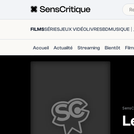
FILMS
SÉRIES
JEUX VIDÉO
LIVRES
BD
MUSIQUE
Accueil
Actualité
Streaming
Bientôt
Fil
SensCr
L