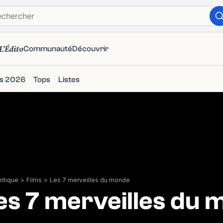
L'Édito
Communauté
Découvrir
ms 2026
Tops
Listes
itique
>
Films
>
Les 7 merveilles du monde
es 7 merveilles du