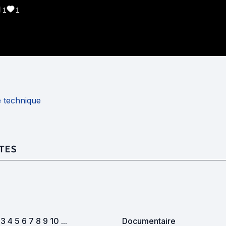
1
1
e technique
TES
 3 4 5 6 7 8 9 10 ...
Documentaire