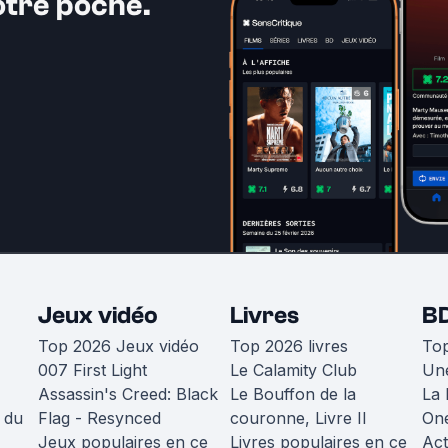
otre poche.
Jeux vidéo
Livres
B
Top 2026 Jeux vidéo
Top 2026 livres
To
007 First Light
Le Calamity Club
Une
Assassin's Creed: Black
Le Bouffon de la
La 
 du
Flag - Resynced
couronne, Livre II
One
Jeux populaires en ce
Livres populaires en ce
Act