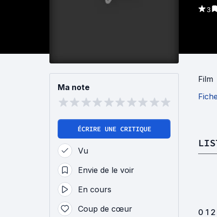
3
Film
Ma note
Fich
ÉCRIRE UNE CRITIQUE
LIS
Vu
Envie de le voir
En cours
Coup de cœur
0 1 2