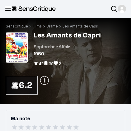
SensCritique
>
Films
>
Drame
>
Les Amants de Capri
Les Amants de Capri
September Affair
1950
42
30
2
6.2
Ma note