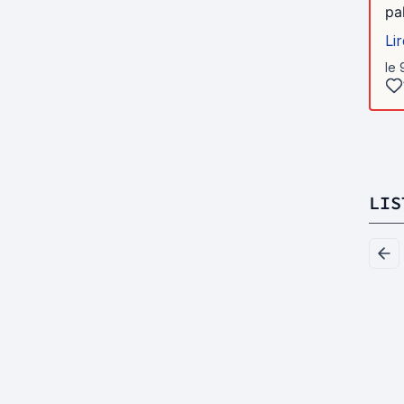
pa
Lir
le 
LIS