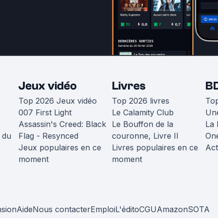
Jeux vidéo
Livres
B
Top 2026 Jeux vidéo
Top 2026 livres
To
007 First Light
Le Calamity Club
Une
Assassin's Creed: Black
Le Bouffon de la
La 
 du
Flag - Resynced
couronne, Livre II
One
Jeux populaires en ce
Livres populaires en ce
Act
moment
moment
nsion
Aide
Nous contacter
Emploi
L'édito
CGU
Amazon
SOTA