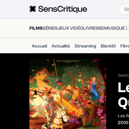
FILMS
SÉRIES
JEUX VIDÉO
LIVRES
BD
MUSIQUE
Accueil
Actualité
Streaming
Bientôt
Fil
SensCr
L
Q
Las A
2010