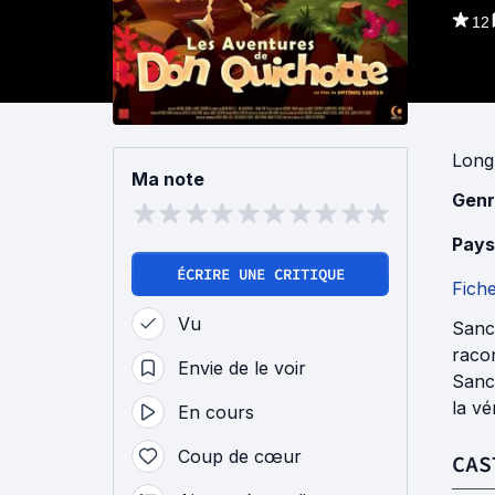
12
Long
Ma note
Genr
Pays
ÉCRIRE UNE CRITIQUE
Fich
Vu
Sanch
racon
Envie de le voir
Sanc
la vé
En cours
Coup de cœur
CAS