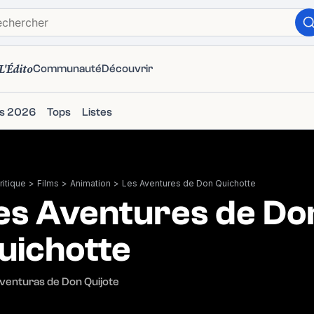
L'Édito
Communauté
Découvrir
ms 2026
Tops
Listes
itique
>
Films
>
Animation
>
Les Aventures de Don Quichotte
es Aventures de Do
uichotte
venturas de Don Quijote