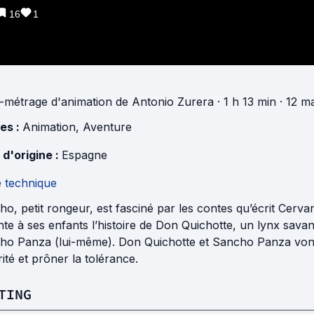
16
1
-métrage d'animation
de
Antonio Zurera
· 1 h 13 min
· 12 m
es :
Animation
,
Aventure
 d'origine :
Espagne
e technique
o, petit rongeur, est fasciné par les contes qu’écrit Cervant
te à ses enfants l’histoire de Don Quichotte, un lynx savan
ho Panza (lui-même). Don Quichotte et Sancho Panza vont 
rité et prôner la tolérance.
TING