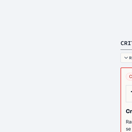
CRI
R
C
Cr
Ra
se