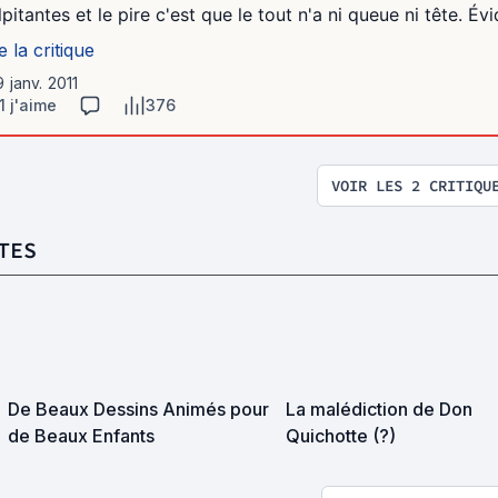
lpitantes et le pire c'est que le tout n'a ni queue ni tête. É
e la critique
9 janv. 2011
1 j'aime
376
VOIR LES 2 CRITIQU
TES
De Beaux Dessins Animés pour
La malédiction de Don
de Beaux Enfants
Quichotte (?)