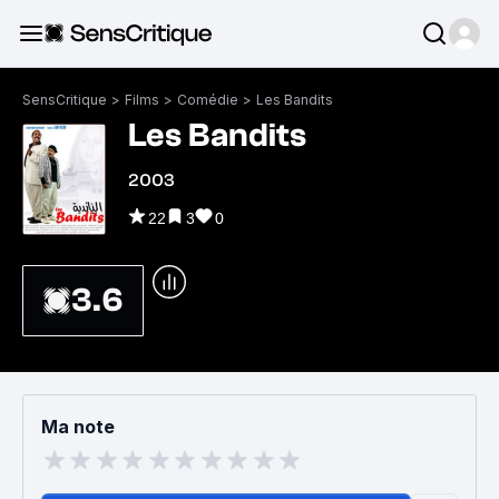
SensCritique
>
Films
>
Comédie
>
Les Bandits
Les Bandits
2003
22
3
0
3.6
Ma note