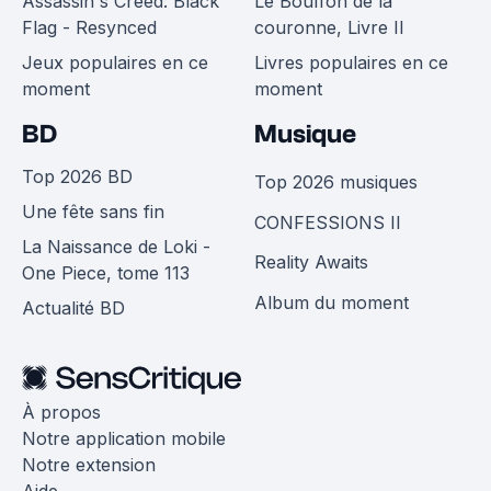
Assassin's Creed: Black
Le Bouffon de la
Flag - Resynced
couronne, Livre II
Jeux populaires en ce
Livres populaires en ce
moment
moment
BD
Musique
Top 2026 BD
Top 2026 musiques
Une fête sans fin
CONFESSIONS II
La Naissance de Loki -
Reality Awaits
One Piece, tome 113
Album du moment
Actualité BD
À propos
Notre application mobile
Notre extension