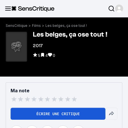
SensCritique
>
Films
>
Les belges, ça ose tout !
Les belges, ça ose tout !
2017
5
4
0
Ma note
ÉCRIRE UNE CRITIQUE