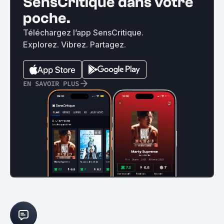
SensCritique dans votre
poche.
Téléchargez l’app SensCritique.
Explorez. Vibrez. Partagez.
EN SAVOIR PLUS