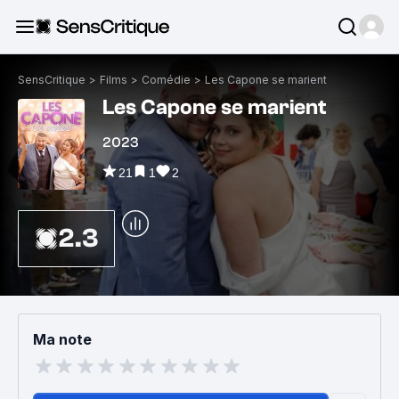
SensCritique
>
Films
>
Comédie
>
Les Capone se marient
Les Capone se marient
2023
21
1
2
2.3
Ma note