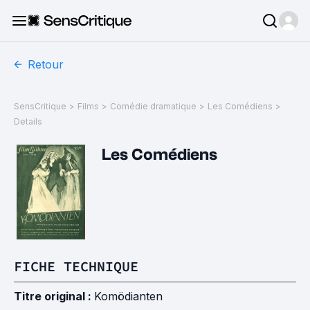
Retour
SensCritique
>
Films
>
Comédie dramatique
>
Les Comédiens
>
Details
Les Comédiens
FICHE TECHNIQUE
Titre original :
Komödianten