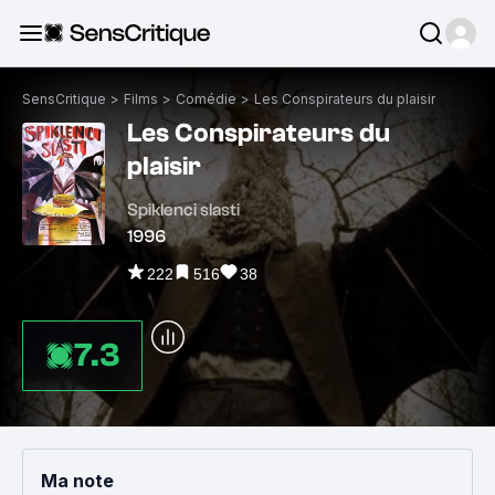
SensCritique
>
Films
>
Comédie
>
Les Conspirateurs du plaisir
Les Conspirateurs du
plaisir
Spiklenci slasti
1996
222
516
38
7.3
Ma note