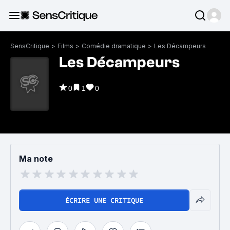
SensCritique
>
Films
>
Comédie dramatique
>
Les Décampeurs
Les Décampeurs
0
1
0
Ma note
ÉCRIRE UNE CRITIQUE