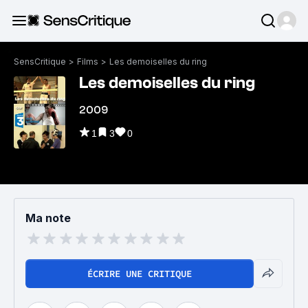
SensCritique
>
Films
>
Les demoiselles du ring
Les demoiselles du ring
2009
1
3
0
Ma note
ÉCRIRE UNE CRITIQUE