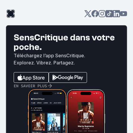
SensCritique dans votre
poche.
Téléchargez l’app SensCritique.
Explorez. Vibrez. Partagez.
EN SAVOIR PLUS