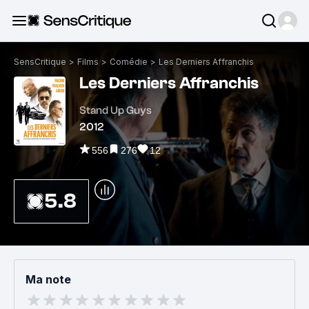
SensCritique
>
Films
>
Comédie
>
Les Derniers Affranchis
Les Derniers Affranchis
Stand Up Guys
2012
556
276
12
5.8
Ma note