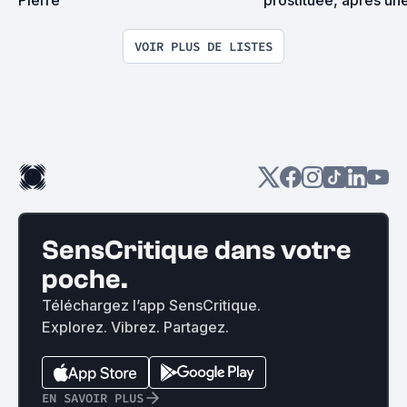
tisane, qu'à Tain-l'H
de Bitche, périt papé
VOIR PLUS DE LISTES
Vous ne pûtes rien y 
SensCritique dans votre
poche.
Téléchargez l’app SensCritique.
Explorez. Vibrez. Partagez.
EN SAVOIR PLUS