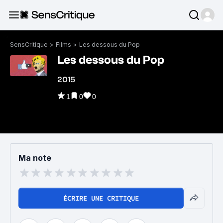
SensCritique
>
Films
>
Les dessous du Pop
Les dessous du Pop
2015
1
0
0
Ma note
ÉCRIRE UNE CRITIQUE