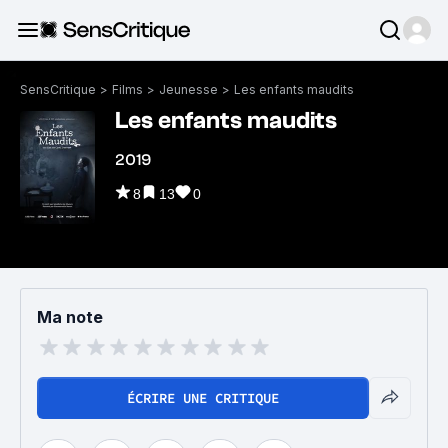
SensCritique
>
Films
>
Jeunesse
>
Les enfants maudits
Les enfants maudits
2019
8
13
0
Ma note
ÉCRIRE UNE CRITIQUE