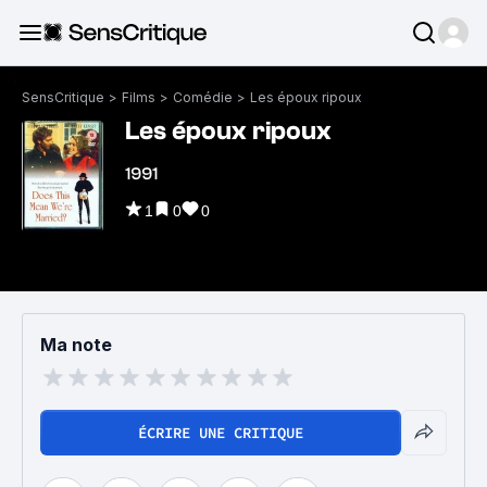
SensCritique
>
Films
>
Comédie
>
Les époux ripoux
Les époux ripoux
1991
1
0
0
Ma note
ÉCRIRE UNE CRITIQUE