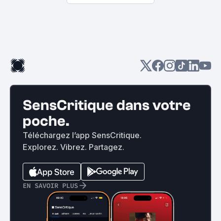
SensCritique dans votre
poche.
Téléchargez l’app SensCritique.
Explorez. Vibrez. Partagez.
EN SAVOIR PLUS