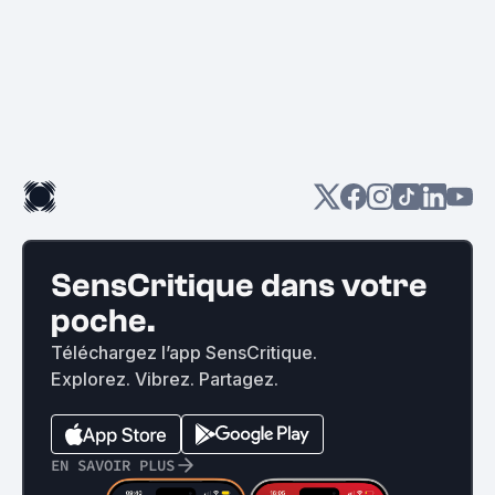
SensCritique dans votre
poche.
Téléchargez l’app SensCritique.
Explorez. Vibrez. Partagez.
EN SAVOIR PLUS